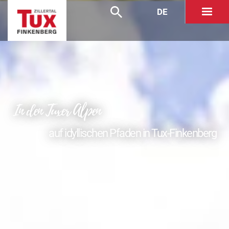
DE
In den Tuxer Alpen
auf idyllischen Pfaden in Tux-Finkenberg