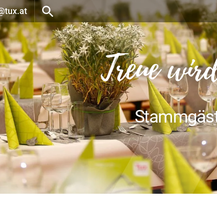
@tux.at
Treue wir
Stammgäste