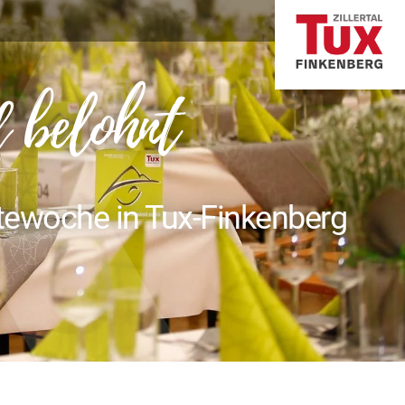
d belohnt
woche in Tux-Finkenberg