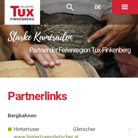
DE
Starke Kameraden
Partner der Ferienregion Tux-Finkenberg
content
Partnerlinks
Bergbahnen
Hintertuxer Gletscher -
www.hintertuxergletscher.at