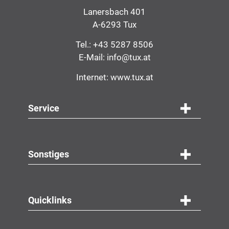
Lanersbach 401
A-6293 Tux
Tel.:
+43 5287 8506
E-Mail:
info@tux.at
Internet:
www.tux.at
Service
Navigation
Service
Sonstiges
Quicklinks