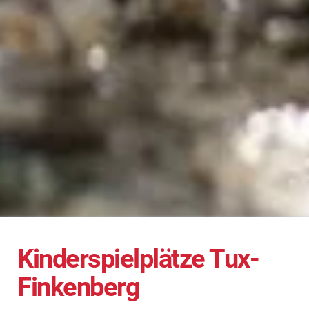
content
Kinderspielplätze Tux-
Finkenberg