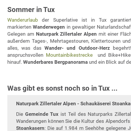
Sommer in Tux
Wanderurlaub
der Superlative ist in Tux garantier
markierten
Wanderwegen
in gewaltiger Naturlandscha
Gelegen am
Naturpark Zillertaler Alpen
mit einer Fläc
außerdem Tages-, Mehrtagestouren, Klettertouren und
alles, was das
Wander- und Outdoor-Herz
begehrt!
anspruchsvollen
Mountainbikestrecke
und Bike+Hike
hinauf.
Wunderbares Bergpanorama
und ein Blick auf 
Was gibt es sonst noch so in Tux ...
Naturpark Zillertaler Alpen - Schaukäserei Stoank
Die
Gemeinde Tux
ist Teil des Naturparks Zillert
Wanderungen können Sie die Kultur des Alpendorfs 
Stoankasern
: Die auf 1.984 m Seehöhe gelegene J