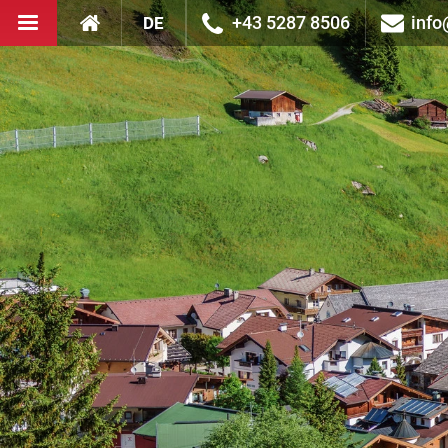
HAUPTNAVIGATION
+43 5287 8506
info
DE