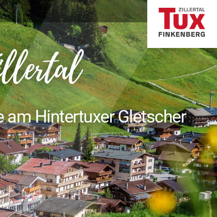
illertal
e am Hintertuxer Gletscher