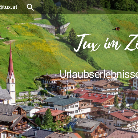
@tux.at
Tux im Z
Urlaubserlebniss