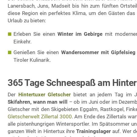
Lanersbach, Juns, Madseit bis hin zum fünften Ortsteil
diese Region ein perfektes Klima, um den Gästen das 
Urlaub zu bieten:
Erleben Sie einen
Winter im Gebirge
mit modernen S
Einkehr.
Genießen Sie einen
Wandersommer mit Gipfelsieg
Tiroler Kulinarik.
365 Tage Schneespaß am Hintert
Der
Hintertuxer Gletscher
bietet an jedem Tag im 
Skifahren, wann man will
– ob im Juni oder im Dezember
Gletscher mit den Skigebieten Eggalm, Rastkogel, Fin
Gletscherwelt Zillertal 3000
. Am Ende des Zillertals wa
alle pistenhungrigen Wintersportler. Im Spätsommer u
ganzen Welt in Hintertux ihre
Trainingslager
auf. Wer d