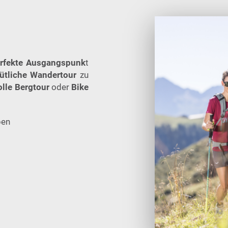
rfekte Ausgangspunk
t
ütliche Wandertour
zu
lle Bergtour
oder
Bike
pen