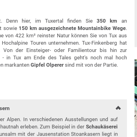
t. Denn hier, im Tuxertal finden Sie
350 km
an
ft sowie
150 km ausgezeichnete Mountainbike Wege
.
he von 422 km² reinster Natur können Sie von Tux aus
 Hochalpine Touren unternehmen. Tux-Finkenberg hat
 Von der Einsteiger- oder Familientour bis hin zur
 - in Tux am Ende des Tales geht's noch mal hoch
den markanten
Gipfel Olperer
sind mit von der Partie.
asern
aler Alpen. In verschiedenen Ausstellungen und auf
hautnah erleben. Zum Beispiel in der
Schaukäserei
unsalm mit der Jausenstation Stoankasern liegt in