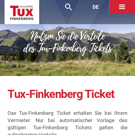
DE
Nutzen Sie die Vorteile
des Tux-Finkenberg Tickets
content
Tux-Finkenberg Ticket
Das Tux-Finkenberg Ticket erhalten Sie bei Ihrem
Vermieter. Nur bei automatischer Vorlage des
gültigen Tux-Finkenberg Tickets gelten die
aufgelisteten Vorteile: