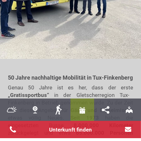
50 Jahre nachhaltige Mobilität in Tux-Finkenberg
Genau 50 Jahre ist es her, dass der erste
„Gratissportbus“
in der Gletscherregion Tux-
Finkenberg in Betrieb genommen wurde. Zu der Zeit
war dieses Angebot für
Gäste und Einheimische
etwas völlig Neues.
Seit 1973
haben die
eingesetzten Busse
8.000.000 Kilometer
Ankunft
Nächte
zurückgelegt und etwa
65.000.000 Personen
transportiert. Die Emissionen, die durch den Einsatz