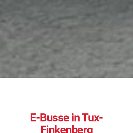
content
E-Busse in Tux-
Finkenberg