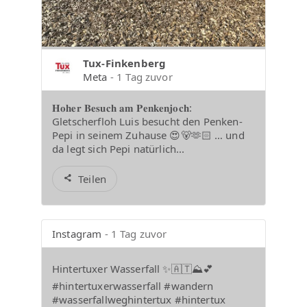
Tux-Finkenberg
Meta
- 1 Tag zuvor
𝐇𝐨𝐡𝐞𝐫 𝐁𝐞𝐬𝐮𝐜𝐡 𝐚𝐦 𝐏𝐞𝐧𝐤𝐞𝐧𝐣𝐨𝐜𝐡:
Gletscherfloh Luis besucht den Penken-
Pepi in seinem Zuhause 😍🐻🫶🏻 … und
da legt sich Pepi natürlich...
Teilen
Instagram
- 1 Tag zuvor
Hintertuxer Wasserfall ✨🇦🇹⛰️💕
#hintertuxerwasserfall #wandern
#wasserfallweghintertux #hintertux