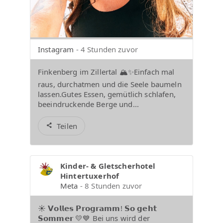
Instagram
- 4 Stunden zuvor
Finkenberg im Zillertal 🏔️✨Einfach mal
raus, durchatmen und die Seele baumeln
lassen.Gutes Essen, gemütlich schlafen,
beeindruckende Berge und...
Teilen
Kinder- & Gletscherhotel
Hintertuxerhof
Meta
- 8 Stunden zuvor
☀️ 𝗩𝗼𝗹𝗹𝗲𝘀 𝗣𝗿𝗼𝗴𝗿𝗮𝗺𝗺! 𝗦𝗼 𝗴𝗲𝗵𝘁
𝗦𝗼𝗺𝗺𝗲𝗿 💛💙 Bei uns wird der