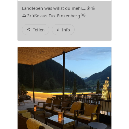
Landleben was willst du mehr….☀️🌸
⛰️Grüße aus Tux-Finkenberg 👋
Teilen
Info