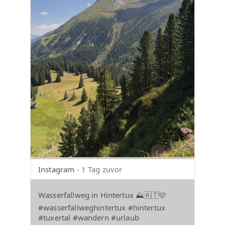
Instagram
- 1 Tag zuvor
Wasserfallweg in Hintertux ⛰️🇦🇹🩷
#wasserfallweghintertux #hintertux
#tuxertal #wandern #urlaub